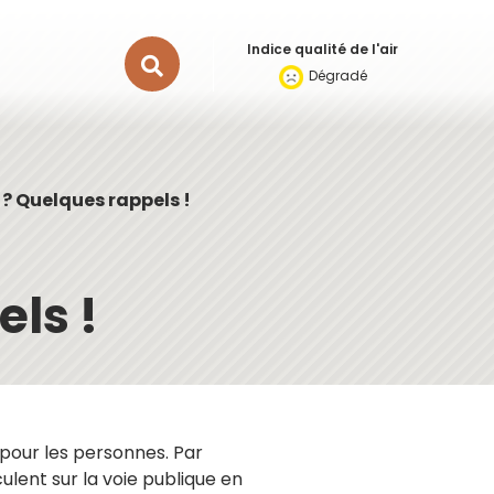
Indice qualité de l'air
Rechercher
Dégradé
sur
le
 ? Quelques rappels !
site
ls !
r pour les personnes. Par
ulent sur la voie publique en