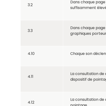
Dans chaque page we
3.2
suffisamment élevé
Dans chaque page w
3.3
graphiques porteur
4.10
Chaque son déclenc
La consultation de 
4.11
dispositif de point
La consultation de 
4.12
pointage