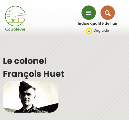
Aller à la recherche
Recher
Menu
Indice qualité de l'air
sur
Dégradé
le
site
Le colonel
François Huet