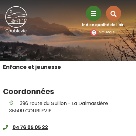
Aller à la recherche
Recher
Menu
Indice qualité de l'air
sur
Mauvais
le
site
Enfance et jeunesse
Coordonnées
396 route du Guillon - La Dalmassière
38500 COUBLEVIE
04 76 05 05 22