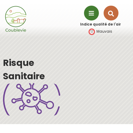
Aller à la recherche
Recher
Menu
Indice qualité de l'air
sur
Mauvais
le
site
Risque
Sanitaire