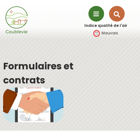
Aller à la recherche
Recher
Menu
Indice qualité de l'air
sur
Mauvais
le
site
Formulaires et
contrats