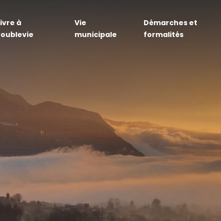
ivre à
Vie
Démarches et
oublevie
municipale
formalités