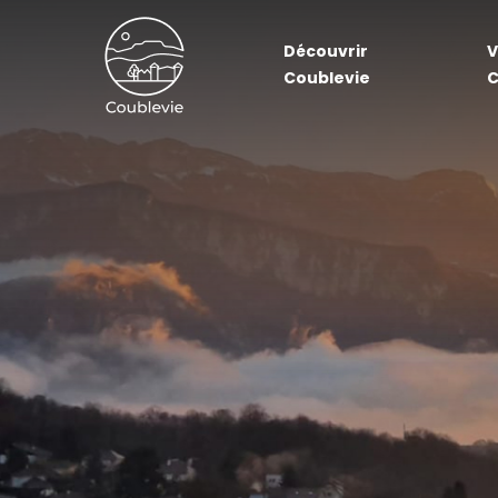
Découvrir
V
Coublevie
C