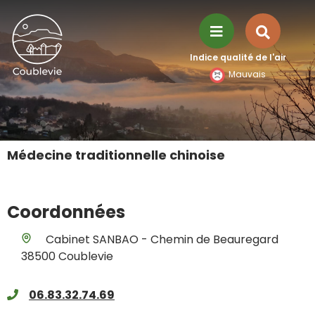
Aller à la recherche
Recher
Menu
Indice qualité de l'air
sur
Mauvais
le
site
Médecine traditionnelle chinoise
Coordonnées
Cabinet SANBAO - Chemin de Beauregard
38500 Coublevie
06.83.32.74.69